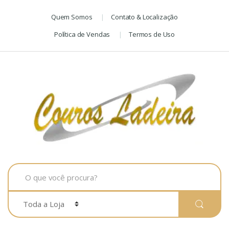
Skip
Skip
Quem Somos
Contato & Localização
to
to
navigation
content
Política de Vendas
Termos de Uso
Search
for: