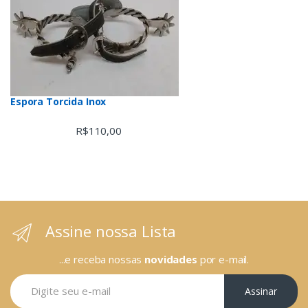
Espora Torcida Inox
R$
110,00
Assine nossa Lista
...e receba nossas
novidades
por e-mail.
Assinar