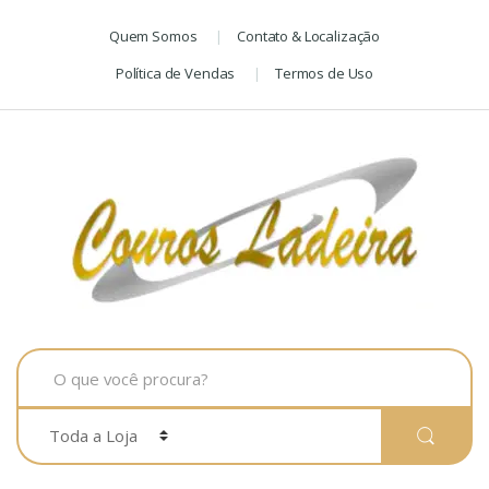
Skip
Skip
Quem Somos
Contato & Localização
to
to
navigation
content
Política de Vendas
Termos de Uso
Search
for: