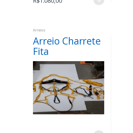
R$
1.080,00
Arreios
Arreio Charrete
Fita