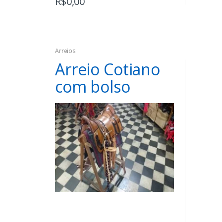
R$
0,00
Arreios
Arreio Cotiano
com bolso