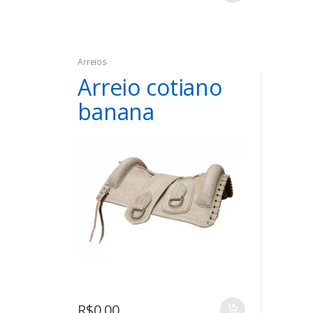
Arreios
Arreio cotiano
banana
R$
0,00