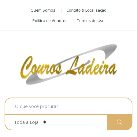
Skip
Skip
Quem Somos
Contato & Localização
to
to
navigation
content
Política de Vendas
Termos de Uso
Search
for: