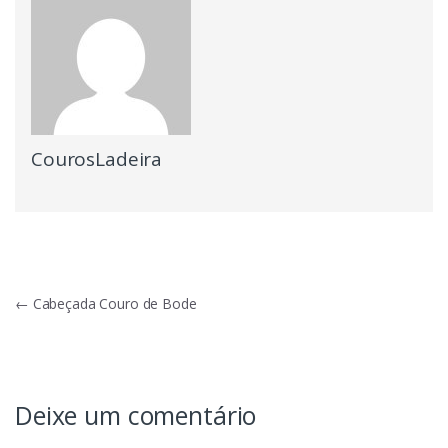
CourosLadeira
Navegação
←
Cabeçada Couro de Bode
de
Post
Deixe um comentário