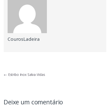
CourosLadeira
Navegação
←
Estribo Inox Salva-Vidas
de
Post
Deixe um comentário