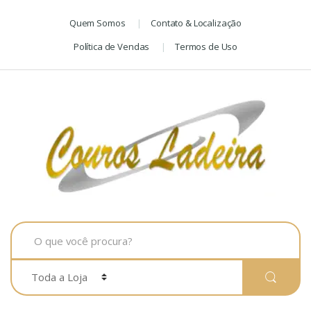
Skip
Skip
Quem Somos
Contato & Localização
to
to
navigation
content
Política de Vendas
Termos de Uso
Search
for: