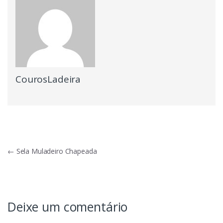
CourosLadeira
Navegação
←
Sela Muladeiro Chapeada
de
Post
Deixe um comentário