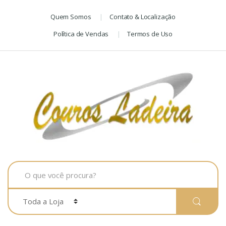
Skip
Skip
Quem Somos
Contato & Localização
to
to
navigation
content
Política de Vendas
Termos de Uso
Search
for: