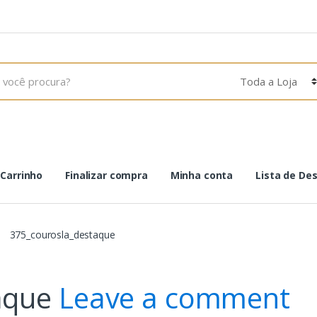
Carrinho
Finalizar compra
Minha conta
Lista de De
375_courosla_destaque
aque
Leave a comment