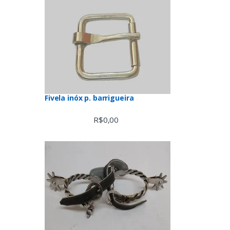
Fivela inóx p. barrigueira
R$
0,00