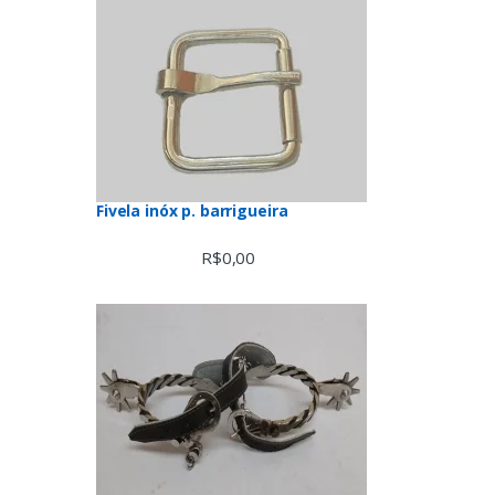
Fivela inóx p. barrigueira
R$
0,00