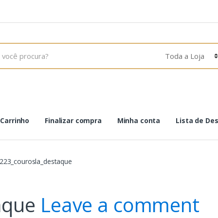
Carrinho
Finalizar compra
Minha conta
Lista de De
223_courosla_destaque
aque
Leave a comment