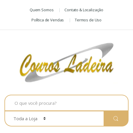
Skip
Skip
Quem Somos
Contato & Localização
to
to
navigation
content
Política de Vendas
Termos de Uso
Search
for: