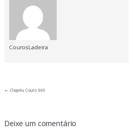
CourosLadeira
Navegação
←
Chapéu Couro 600
de
Post
Deixe um comentário