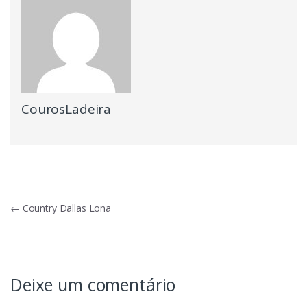
CourosLadeira
Navegação
←
Country Dallas Lona
de
Post
Deixe um comentário