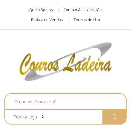
Skip
Skip
Quem Somos
Contato & Localização
to
to
navigation
content
Política de Vendas
Termos de Uso
Search
for: