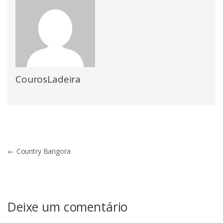
CourosLadeira
Navegação
←
Country Bangora
de
Post
Deixe um comentário