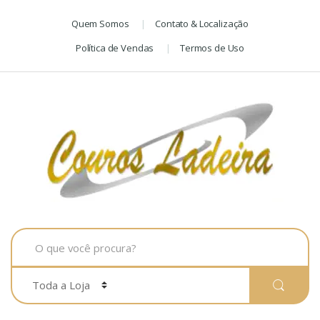
Skip
Skip
Quem Somos
Contato & Localização
to
to
navigation
content
Política de Vendas
Termos de Uso
Search
for: