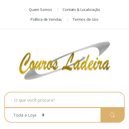
Skip
Skip
Quem Somos
Contato & Localização
to
to
navigation
content
Política de Vendas
Termos de Uso
Search
for: