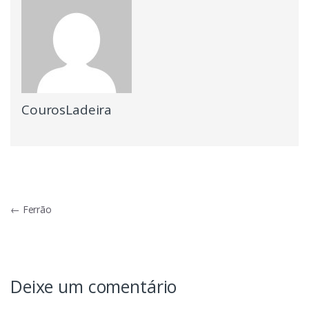
CourosLadeira
Navegação
←
Ferrão
de
Post
Deixe um comentário