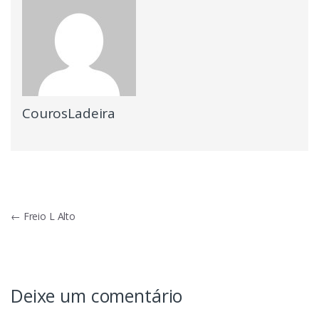
CourosLadeira
Navegação
←
Freio L Alto
de
Post
Deixe um comentário