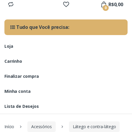
R$
0,00
0
Tudo que Você precisa:
Loja
Carrinho
Finalizar compra
Minha conta
Lista de Desejos
Início
Acessórios
Látego e contra-látego