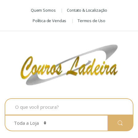
Skip
Skip
Quem Somos
Contato & Localização
to
to
navigation
content
Política de Vendas
Termos de Uso
Search
for: