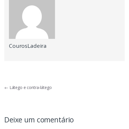
CourosLadeira
Navegação
←
Látego e contra-látego
de
Post
Deixe um comentário