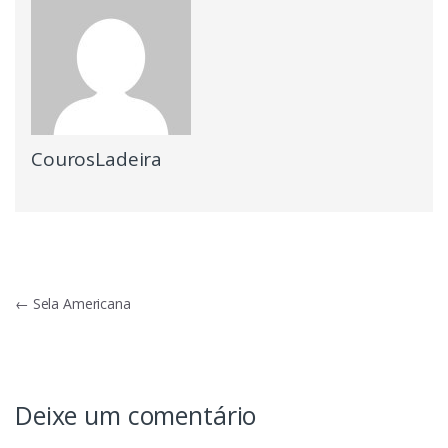
CourosLadeira
Navegação
←
Sela Americana
de
Post
Deixe um comentário