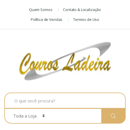
Skip
Skip
Quem Somos
Contato & Localização
to
to
navigation
content
Política de Vendas
Termos de Uso
Search
for: